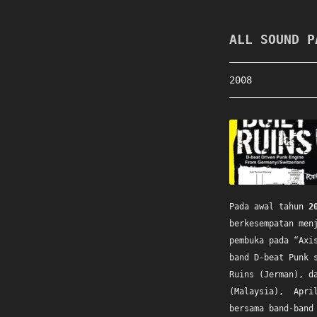
ALL SOUND P
2008
Pada awal tahun
2
berkesempatan men
pembuka pada “Axi
band D-beat Punk 
Ruins (Jerman), d
(Malaysia), April
bersama band-band