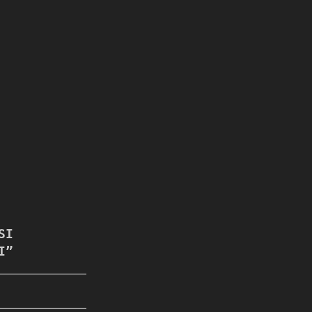
SI
I”