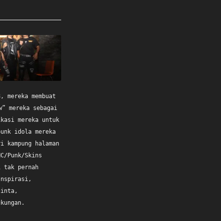
8, mereka membuat
w” mereka sebagai
ikasi mereka untuk
punk idola mereka
ri kampung halaman
HC/Punk/Skins
i tak pernah
Inspirasi,
cinta,
ukungan.