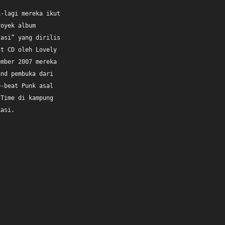
i-lagi mereka ikut
royek album
tasi” yang dirilis
nt CD oleh Lovely
ember 2007 mereka
and pembuka dari
D-beat Punk asal
 Time di kampung
kasi.