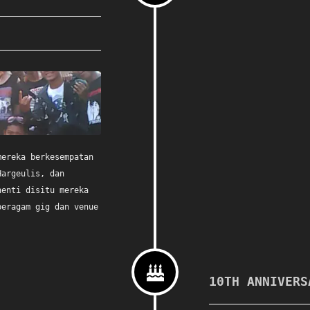
mereka berkesempatan
Hargeulis, dan
henti disitu mereka
beragam gig dan venue
10TH ANNIVERS