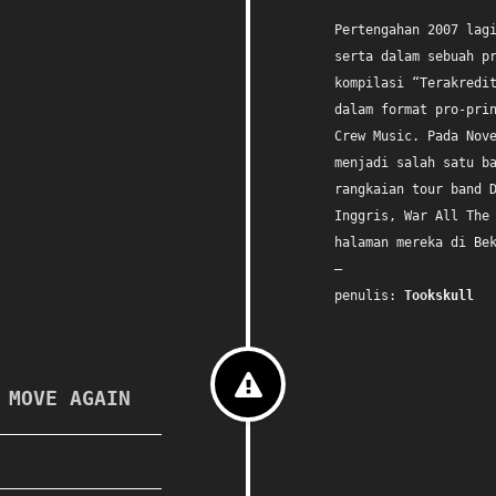
Pertengahan 2007 lag
serta dalam sebuah p
kompilasi “Terakredi
dalam format pro-pri
Crew Music. Pada Nov
menjadi salah satu b
rangkaian tour band 
Inggris, War All The
halaman mereka di Be
–
penulis:
Tookskull
 MOVE AGAIN