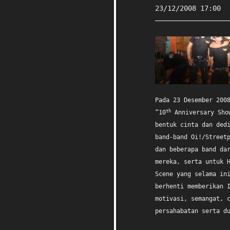
23/12/2008 17:00
Pada 23 Desember 200
th
“10
Anniversary Sho
bentuk cinta dan ded
band-band Oi!/Street
dan beberapa band da
mereka, serta untuk 
Scene yang selama in
berhenti memberikan 
motivasi, semangat, 
persahabatan serta d