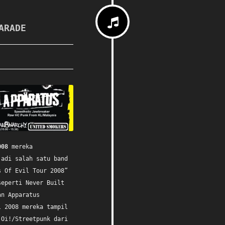
ARADE
008
mereka
jadi salah satu band
s Of Evil Tour 2008”
seperti Never Built
an Apparatus
 2008 mereka tampil
 Oi!/Streetpunk dari