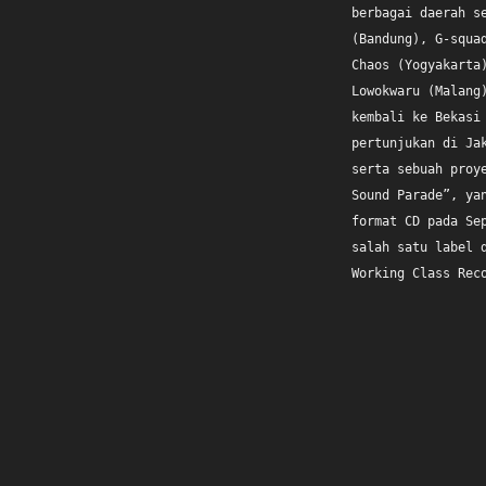
berbagai daerah s
(Bandung), G-squa
Chaos (Yogyakarta
Lowokwaru (Malang
kembali ke Bekasi
pertunjukan di Ja
serta sebuah proy
Sound Parade”, ya
format CD pada Se
salah satu label 
Working Class Rec