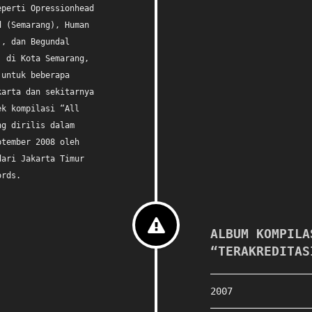
eperti Opressionhead
d (Semarang), Human
), dan Begundal
) di Kota Semarang,
 untuk beberapa
karta dan sekitarnya
ek kompilasi “All
ng dirilis dalam
ptember 2008 oleh
dari Jakarta Timur
ords.
ALBUM KOMPILA
“TERAKREDITAS
2007